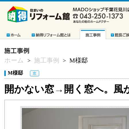
ホーム
施工事例
M様邸
>
>
M様邸
窓
開かない窓→開く窓へ。風