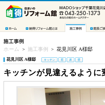
ホーム
施工事例
花見川区 A様邸
>
>
花見川区 A様邸
キッチン
窓
床
壁
キッチンが見違えるように