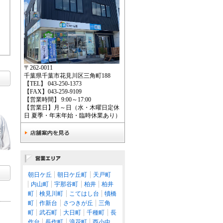
〒262-0011
千葉県千葉市花見川区三角町188
【TEL】 043-250-1373
【FAX】043-259-9109
【営業時間】 9:00～17:00
【営業日】月～日（水・木曜日定休
日 夏季・年末年始・臨時休業あり）
朝日ケ丘
朝日ケ丘町
天戸町
内山町
宇那谷町
柏井
柏井
町
検見川町
こてはし台
犢橋
町
作新台
さつきが丘
三角
町
武石町
大日町
千種町
長
作台
長作町
浪花町
西小中