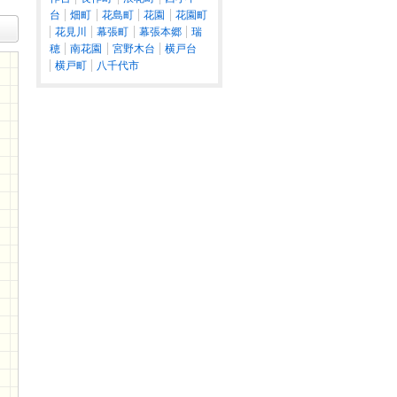
台
畑町
花島町
花園
花園町
花見川
幕張町
幕張本郷
瑞
穂
南花園
宮野木台
横戸台
横戸町
八千代市