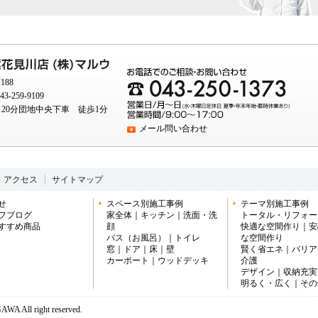
88
3-259-9109
20分団地中央下車 徒歩1分
メール問い合わせ
・アクセス
サイトマップ
せ
スペース別施工事例
テーマ別施工事例
フブログ
家全体
｜
キッチン
｜
洗面・洗
トータル・リフォー
すすめ商品
顔
快適な空間作り
｜
安
バス（お風呂）
｜
トイレ
な空間作り
窓
｜
ドア
｜
床
｜
壁
賢く省エネ
｜
バリア
カーポート
｜
ウッドデッキ
介護
デザイン
｜
収納充実
明るく・広く
｜
その
A All right reserved.