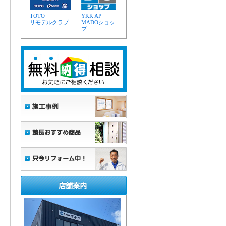
TOTO
YKK AP
リモデルクラブ
MADOショッ
プ
工後
から楽々操作