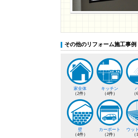
その他のリフォーム施工事例
家全体
キッチン
（2件）
（4件）
（
壁
カーポート
ウッ
（4件）
（2件）
（