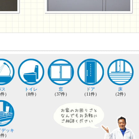
バス
トイレ
窓
ドア
床
6件）
（8件）
（37件）
（11件）
（2件）
ドデッキ
1件）