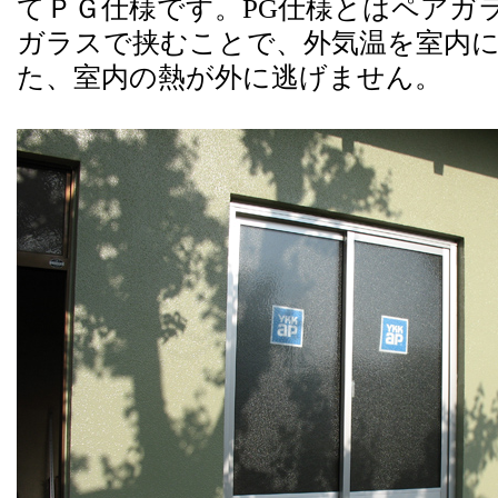
てＰＧ仕様です。PG仕様とは
ペアガ
ガラスで挟むことで、
外気温を室内
た、室内の熱が外に逃げません。